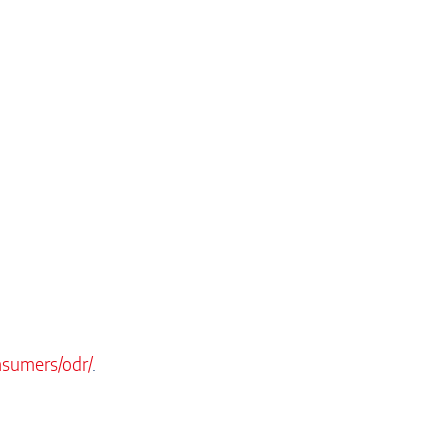
nsumers/odr/
.