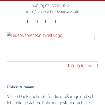
Zum
+49 (0) 821 6660 112 0
|
Inhalt
info@feuerwehrerlebniswelt.de
springen
Facebook
Instagram
Tiktok
LinkedIn
Kontakt
Newsletter
Zurück
Vor
Robert Altmann
Vielen Dank nochmals für die großartige und sehr
lebendig gestaltete Führung gestern durch die