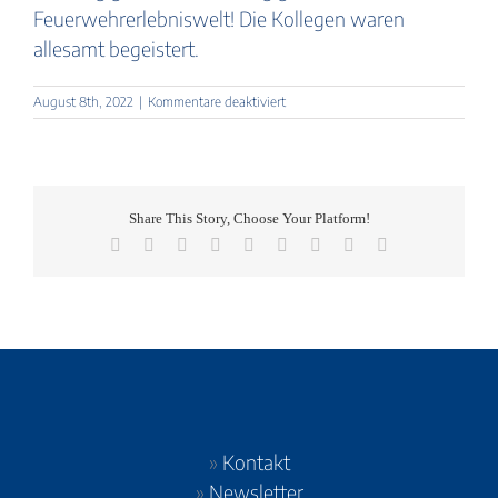
Feuerwehrerlebniswelt! Die Kollegen waren
allesamt begeistert.
für
August 8th, 2022
|
Kommentare deaktiviert
Robert
Altmann
Share This Story, Choose Your Platform!
Facebook
X
Reddit
LinkedIn
WhatsApp
Tumblr
Pinterest
Vk
E-
Mail
»
Kontakt
»
Newsletter