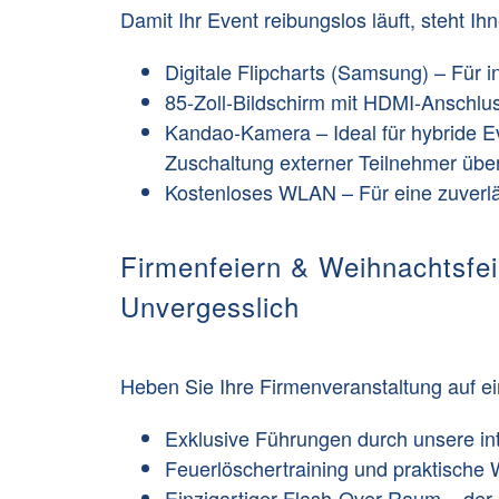
Damit Ihr Event reibungslos läuft, steht I
Digitale Flipcharts (Samsung)
– Für i
85-Zoll-Bildschirm mit HDMI-Anschlu
Kandao-Kamera
– Ideal für hybride 
Zuschaltung externer Teilnehmer üb
Kostenloses WLAN
– Für eine zuverl
Firmenfeiern & Weihnachtsfei
Unvergesslich
Heben Sie Ihre Firmenveranstaltung auf ei
Exklusive Führungen
durch unsere in
Feuerlöschertraining
und praktische W
Einzigartiger Flash-Over-Raum
– der 