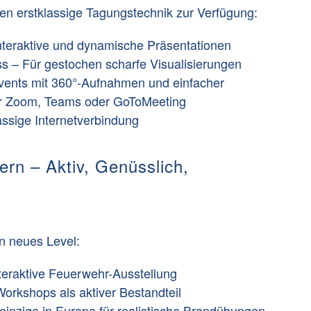
hnen erstklassige Tagungstechnik zur Verfügung:
nteraktive und dynamische Präsentationen
ss
– Für gestochen scharfe Visualisierungen
Events mit 360°-Aufnahmen und einfacher
er Zoom, Teams oder GoToMeeting
ässige Internetverbindung
ern – Aktiv, Genüsslich,
n neues Level:
teraktive Feuerwehr-Ausstellung
orkshops als aktiver Bestandteil
einzige in Europa für realistische Brandübungen