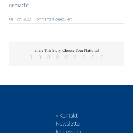
gemacht.
für
Mai 12th, 2022
|
Kommentare deaktiviert
Tadeo
2.
Klasse
Share This Story, Choose Your Platform!
Facebook
X
Reddit
LinkedIn
WhatsApp
Tumblr
Pinterest
Vk
E-
Mail
»
Kontakt
»
Newsletter
»
Impressum