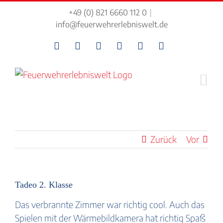
Zum
+49 (0) 821 6660 112 0
|
Inhalt
info@feuerwehrerlebniswelt.de
springen
Facebook
Instagram
Tiktok
LinkedIn
Kontakt
Newsletter
Zurück
Vor
Tadeo 2. Klasse
Das verbrannte Zimmer war richtig cool. Auch das
Spielen mit der Wärmebildkamera hat richtig Spaß